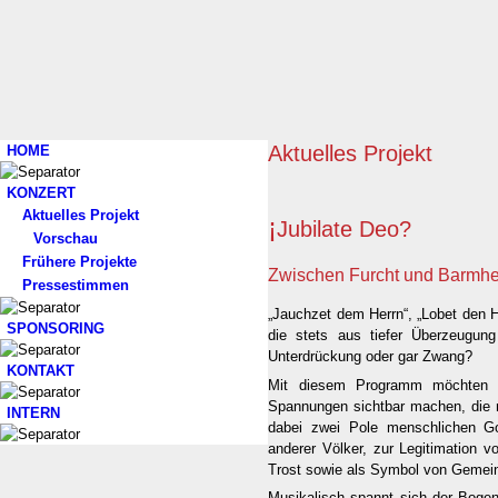
Aktuelles Projekt
HOME
KONZERT
Aktuelles Projekt
¡
Jubilate Deo?
Vorschau
Frühere Projekte
Zwischen Furcht und Barmhe
Pressestimmen
„Jauchzet dem Herrn“, „Lobet den H
SPONSORING
die stets aus tiefer Überzeugun
Unterdrückung oder gar Zwang?
KONTAKT
Mit diesem Programm möchten wi
Spannungen sichtbar machen, die m
INTERN
dabei zwei Pole menschlichen Got
anderer Völker, zur Legitimation 
Trost sowie als Symbol von Gemein
Musikalisch spannt sich der Boge